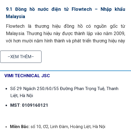
9.1 Đồng hồ nước điện tử Flowtech – Nhập khẩu
Malaysia
Flowtech là thương hiệu đồng hồ có nguồn gốc từ
Malaysia. Thương hiệu này được thành lập vào năm 2009,
với hơn mười năm hình thành và phát triển thương hiệu này
đã gặt hái cho mình nhiều thành công trong lĩnh vực thiết bị
đo của mình. Các sản phẩm đồng hồ đo nước điện từ của
–XEM THÊM–
Flowtech được người tiêu dùng biết đến với độ bền cao,
với đa dạng mẫu mã chủng loại phục vụ nhu cầu của khách
VIMI TECHNICAL JSC
hàng.
Số 29 Ngách 250/60/55 Đường Phan Trọng Tuệ, Thanh
Thương hiệu: Flowtech
Liệt, Hà Nội
Xuất xứ: Malaysia
MST
:
0109160121
Kích thước: DN15-DN2200
Kết nối: Bích
Miền Bắc:
số 10, Ơ2, Linh Đàm, Hoàng Liệt, Hà Nội