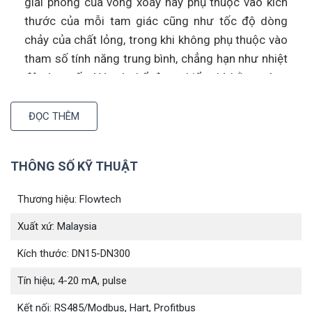
giải phóng của vòng xoáy này phụ thuộc vào kích
thước của mỗi tam giác cũng như tốc độ dòng
chảy của chất lỏng, trong khi không phụ thuộc vào
tham số tính năng trung bình, chẳng hạn như nhiệt
độ, áp suất. Nó có thể được biểu thị bằng công
thức:
ĐỌC THÊM
F=sR*v (1-1.27*d/D) Q=3600*F/K M=Q*P
Trong đó
THÔNG SỐ KỸ THUẬT
F: Tần số giải phóng dòng xoáy Karman (Hz)
Thương hiệu: Flowtech
Xuất xứ: Malaysia
Sr: Số Strouhal (đơn vị: thứ nguyên ít hơn)
V: Tốc độ dòng chảy trung bình (m/s)
Kích thước: DN15-DN300
d: Chiều rộng cạnh tam giác
Tín hiệu; 4-20 mA, pulse
D: Đường kính trong của máy đo xoáy (m)
Q: Lưu lượng thể tích tức thời (m3/h)
Kết nối: RS485/Modbus, Hart, Profitbus