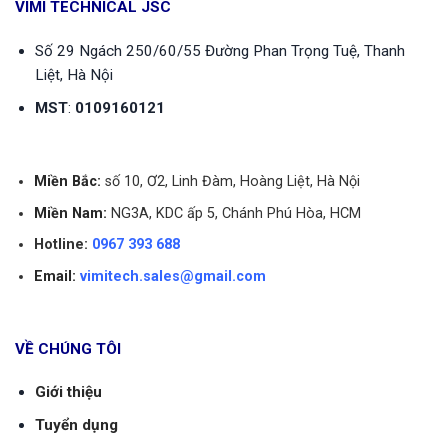
VIMI TECHNICAL JSC
Số 29 Ngách 250/60/55 Đường Phan Trọng Tuệ, Thanh
Liệt, Hà Nội
MST
:
0109160121
Miền Bắc:
số 10, Ơ2, Linh Đàm, Hoàng Liệt, Hà Nội
Môi trường làm việc
Môi trường chất lỏng
Miền Nam:
NG3A, KDC ấp 5, Chánh Phú Hòa, HCM
Đài Loan, Hàn Quốc, Nhật
Xuất Xứ
Hotline:
0967 393 688
Bản, Đức,.
Email:
vimitech.sales@gmail.com
Kết nối
Nối ren / Mặt bích
Vật liệu chế tạo
Inox, gang, đồng
VỀ CHÚNG TÔI
Vận hành
Cơ / Điện tử
Giới thiệu
Kích thước
DN15 – DN600
Tuyển dụng
Áp suất làm việc
PN10, PN16