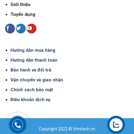
Giới thiệu
Tuyển dụng
1
Hướng dẫn mua hàng
Tổng kho thiết bị đo nhiệt độ 5000m2
Hướng dẫn thanh toán
Bảo hành và đổi trả
Không ngừng đẩy mạnh phát triển mở rộng kênh
Vận chuyển và giao nhận
phân phối, hiện nay Vimitech đã có hệ thống các
Chính sách bảo mật
kênh phân phối trải dài khắp cả nước. Để đáp ứng
Điều khoản dịch vụ
nhu cầu về hàng hóa của các kênh phân phối này,
Vimitech phải thường xuyên nhập hàng với số
lượng lớn đồng thời xây dựng kho hàng với diện
tích lên tới hàng nghìn mét vuông.
Copyright 2022 © Vimitech.vn