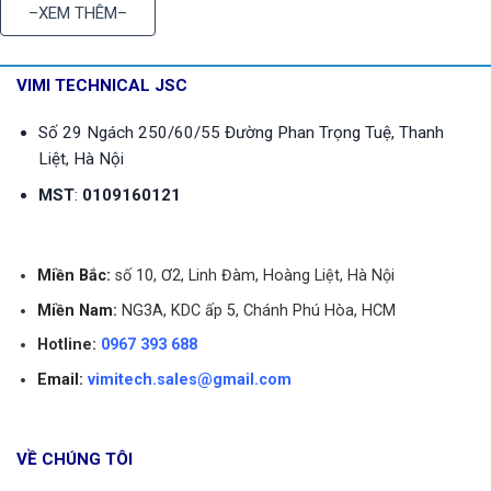
–XEM THÊM–
1. THÔNG TIN QUAN TRỌNG
VIMI TECHNICAL JSC
VÌ SAO CHỌN VIMITECH
Số 29 Ngách 250/60/55 Đường Phan Trọng Tuệ, Thanh
Liệt, Hà Nội
CÓ SẴN RẤT NHIỀU LOẠI
BẢNG GIÁ
MST
:
0109160121
HƯỚNG DẪN CHỌN MUA
Miền Bắc:
số 10, Ơ2, Linh Đàm, Hoàng Liệt, Hà Nội
Miền Nam:
NG3A, KDC ấp 5, Chánh Phú Hòa, HCM
Hotline:
0967 393 688
Email:
vimitech.sales@gmail.com
VỀ CHÚNG TÔI