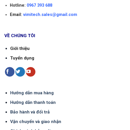
Hotline:
0967 393 688
Email:
vimitech.sales@gmail.com
VỀ CHÚNG TÔI
Giới thiệu
Tuyển dụng
1
Nhà phân phối lưu lượng kế hàng đầu
Hướng dẫn mua hàng
Hướng dẫn thanh toán
Bề dày kinh nghiệm phân phối
đồng hồ đo lưu
Bảo hành và đổi trả
lượng
đã giúp chúng tôi xây dựng được hệ thống
Vận chuyển và giao nhận
kho hàng có diện tích lên tới 5000m2. Sức chứa