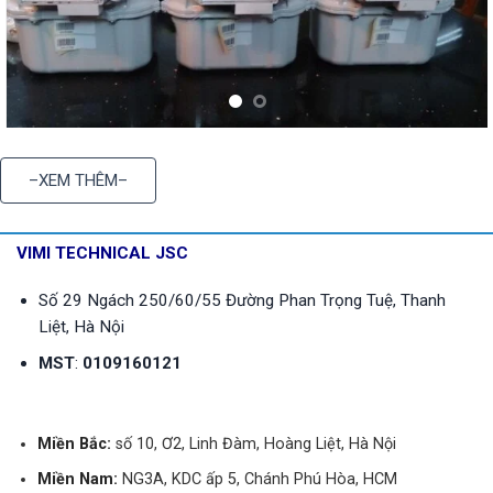
1. THÔNG TIN QUAN TRỌNG
–XEM THÊM–
VIMI TECHNICAL JSC
VÌ SAO NÊN CHỌN VIMITECH
Số 29 Ngách 250/60/55 Đường Phan Trọng Tuệ, Thanh
CÓ SẴN RẤT NHIỀU LOẠI
BẢNG GIÁ
Liệt, Hà Nội
MST
:
0109160121
HƯỚNG DẪN CHỌN MUA
Miền Bắc:
số 10, Ơ2, Linh Đàm, Hoàng Liệt, Hà Nội
Miền Nam:
NG3A, KDC ấp 5, Chánh Phú Hòa, HCM