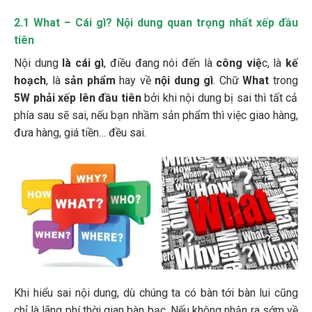
2.1 What – Cái gì? Nội dung quan trọng nhất xếp đầu
tiên
Nội dung
là cái gì
, điều đang nói đến là
công việ
c, là
kế
hoạch
, là
sản phẩm
hay về
nội dung gì
. Chữ
What
trong
5W
phải xếp lên đầu tiên
bởi khi nội dung bị sai thì tất cả
phía sau sẽ sai, nếu bạn nhầm sản phẩm thì việc giao hàng,
đưa hàng, giá tiền… đều sai.
Khi hiểu sai nội dung, dù chúng ta có bàn tới bàn lui cũng
chỉ là lãng phí thời gian bàn bạc. Nếu không nhận ra sớm về