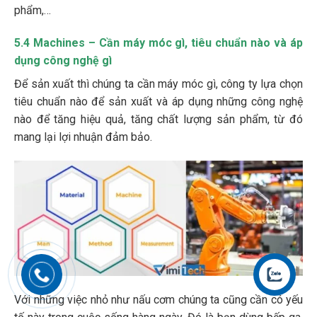
phẩm,…
5.4 Machines – Cần máy móc gì, tiêu chuẩn nào và áp
dụng công nghệ gì
Để sản xuất thì chúng ta cần máy móc gì, công ty lựa chọn
tiêu chuẩn nào để sản xuất và áp dụng những công nghệ
nào để tăng hiệu quả, tăng chất lượng sản phẩm, từ đó
mang lại lợi nhuận đảm bảo.
Liên hệ
Với những việc nhỏ như nấu cơm chúng ta cũng cần có yếu