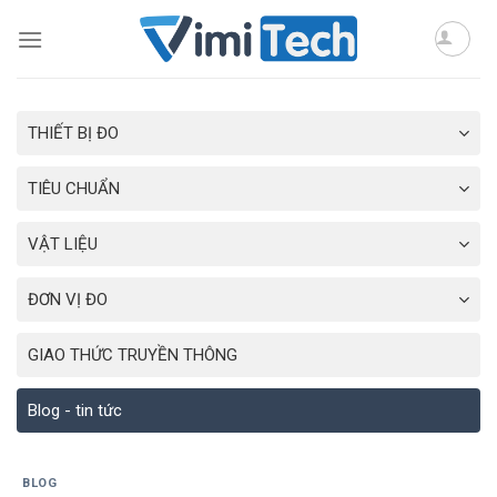
Skip
to
content
THIẾT BỊ ĐO
TIÊU CHUẨN
VẬT LIỆU
ĐƠN VỊ ĐO
GIAO THỨC TRUYỀN THÔNG
Blog - tin tức
BLOG