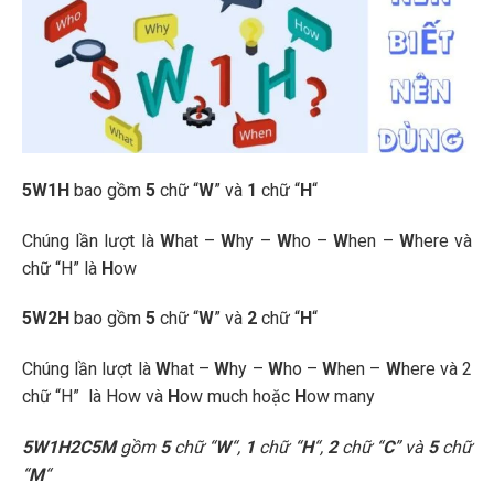
5W1H
bao gồm
5
chữ “
W
” và
1
chữ “
H
“
Chúng lần lượt là
W
hat –
W
hy –
W
ho –
W
hen –
W
here và
chữ “H” là
H
ow
5W2H
bao gồm
5
chữ “
W
” và
2
chữ “
H
“
Chúng lần lượt là
W
hat –
W
hy –
W
ho –
W
hen –
W
here và 2
chữ “H” là How và
H
ow much hoặc
H
ow many
5W1H2C5M
gồm
5
chữ “
W
“,
1
chữ “
H
“,
2
chữ “
C
” và
5
chữ
“
M
“