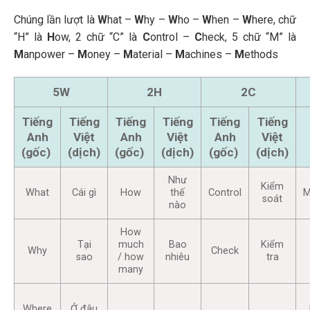
Chúng lần lượt là
W
hat –
W
hy –
W
ho –
W
hen –
W
here, chữ
“H” là
H
ow, 2 chữ “C” là
C
ontrol –
C
heck, 5 chữ “M” là
M
anpower –
M
oney –
M
aterial –
M
achines –
M
ethods
5W
2H
2C
Tiếng
Tiếng
Tiếng
Tiếng
Tiếng
Tiếng
Anh
Việt
Anh
Việt
Anh
Việt
(gốc)
(dịch)
(gốc)
(dịch)
(gốc)
(dịch)
Như
Kiểm
What
Cái gì
How
thế
Control
M
soát
nào
How
Tại
much
Bao
Kiểm
Why
Check
sao
/ how
nhiêu
tra
many
Where
Ở đâu