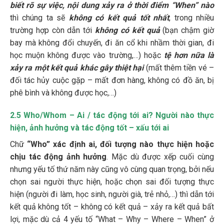
biết rõ sự việc, nội dung xảy ra ở thời điểm “When” nào
thì chúng ta sẽ
không có kết quả tốt nhất
, trong nhiều
trường hợp còn dẫn tới
không có kết quả
(bạn chậm giờ
bay mà không đổi chuyến, đi ăn cổ khi nhầm thời gian, đi
học muộn không được vào trường,…) hoặc
tệ hơn nữa là
xảy ra một kết quả khác gây thiệt hại
(mất thêm tiền vé –
đối tác hủy cuộc gặp – mất đơn hàng, không có đồ ăn, bị
phê bình và không được học,…)
2.5 Who/Whom – Ai / tác động tới ai? Người nào thực
hiện, ảnh hưởng và tác động tốt – xấu tới ai
Chữ
“Who” xác định ai, đối tượng nào thực hiện hoặc
chịu tác động ảnh hưởng
. Mặc dù được xếp cuối cùng
nhưng yếu tố thứ năm này cũng vô cùng quan trọng, bởi nếu
chọn sai người thực hiện, hoặc chọn sai đối tượng thực
hiện (người đi làm, học sinh, người già, trẻ nhỏ,…) thì dẫn tới
kết quả không tốt – không có kết quả – xảy ra kết quả bất
lợi, mặc dù cả 4 yếu tố “What – Why – Where – When” ở