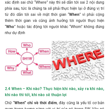
xác định sai chữ “Where” này thì sẽ dẫn tới sai 2 nội dung
phía sau, tức là chúng ta sẽ phải thực hiện lại ở đúng vị trí
từ đó dẫn tới sai về mặt thời gian “
When
” vì phải cộng
thêm thời gian và cũng ảnh hưởng tới người thực hiện
“
Who
” hoặc tác động tới người khác “Whom” không đúng
như dự định
2.4 When – Khi nào? Thực hiện khi nào, xảy ra khi nào,
khi nào thì tốt, khi nào sẽ thuận lợi
Chữ “
When” chỉ về thời điểm
, đây cũng là yếu tố cơ bản
quan trọng tương xứng với vị trí của nó trong 5W. Vậy nó