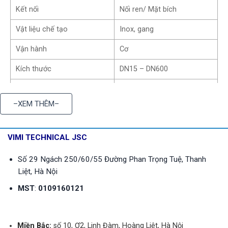
Kết nối
Nối ren/ Mặt bích
Vật liệu chế tạo
Inox, gang
Vận hành
Cơ
Kích thước
DN15 – DN600
Áp suất làm việc
PN10, PN16
–XEM THÊM–
Nhiệt độ làm việc
130 độ C
Tiêu chuẩn
ISO 4064, IP68
VIMI TECHNICAL JSC
1
Số 29 Ngách 250/60/55 Đường Phan Trọng Tuệ, Thanh
Liệt, Hà Nội
Kho đồng hồ nước diện tích 5000m2
MST
:
0109160121
Để đáp ứng nhu cầu ngày càng tăng của khách hàng,
Vimitech đã không ngừng mở rộng hệ thống kho hàng của
Miền Bắc:
số 10, Ơ2, Linh Đàm, Hoàng Liệt, Hà Nội