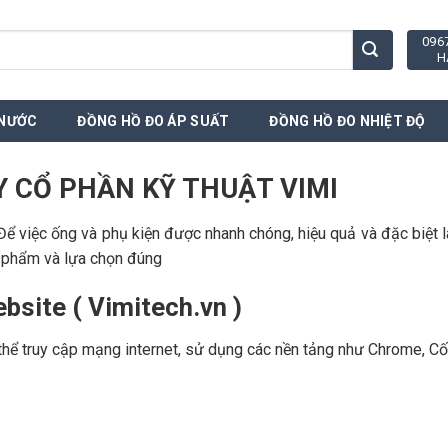
096
H
 NƯỚC
ĐỒNG HỒ ĐO ÁP SUẤT
ĐỒNG HỒ ĐO NHIỆT ĐỘ
TY CỔ PHẦN KỸ THUẬT VIMI
Để việc ống và phụ kiện được nhanh chóng, hiệu quả và đặc biệt l
 phẩm và lựa chọn đúng
bsite ( Vimitech.vn )
 có thể truy cập mạng internet, sử dụng các nền tảng như Chrome, 