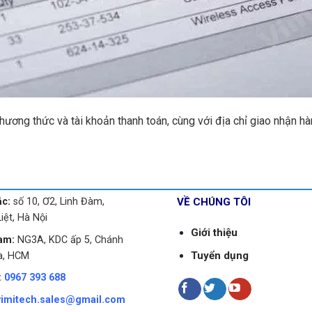
hương thức và tài khoản thanh toán, cùng với địa chỉ giao nhận h
ắc:
số 10, Ơ2, Linh Đàm,
VỀ CHÚNG TÔI
iệt, Hà Nội
Giới thiệu
am:
NG3A, KDC ấp 5, Chánh
Tuyển dụng
a, HCM
:
0967 393 688
vimitech.sales@gmail.com