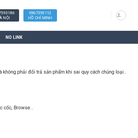
7393186
0967393112
À NỘI
HỒ CHÍ MINH
NO LINK
à không phải đổi trả sản phẩm khi sai quy cách chủng loại…
Cốc cốc, Browse…