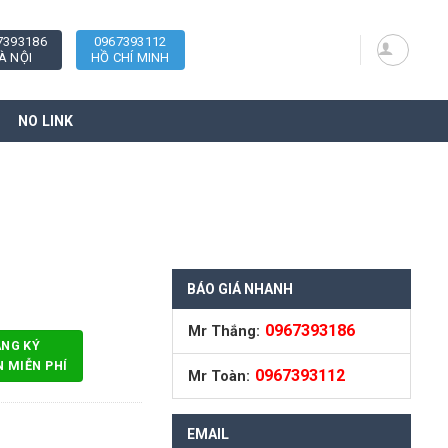
7393186
0967393112
À NỘI
HỒ CHÍ MINH
NO LINK
BÁO GIÁ NHANH
0967393186
Mr Thắng:
ĂNG KÝ
N MIỄN PHÍ
0967393112
Mr Toàn:
EMAIL