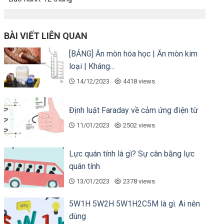
BÀI VIẾT LIÊN QUAN
[BẢNG] Ăn mòn hóa học | Ăn mòn kim
loại | Kháng...
14/12/2023
4418 views
Định luật Faraday về cảm ứng điện từ
11/01/2023
2502 views
Lực quán tính là gì? Sự cân bằng lực
quán tính
13/01/2023
2378 views
5W1H 5W2H 5W1H2C5M là gì. Ai nên
dùng