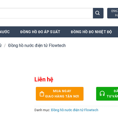
096
H
 NƯỚC
ĐỒNG HỒ ĐO ÁP SUẤT
ĐỒNG HỒ ĐO NHIỆT ĐỘ
ử
/
Đồng hồ nước điện tử Flowtech
Liên hệ
MUA NGAY
Đ
GIAO HÀNG TẬN NƠI
TƯ VẤ
Danh mục:
Đồng hồ nước điện tử Flowtech