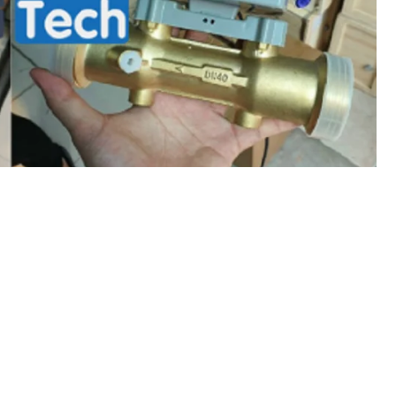
ện tử Flowtech
,
Flowtech US siêu âm
sở hữu những ưu
y các tạp chất có trong môi trường hoạt động không gây ảnh
c đến thiết bị đo, nâng cao hiệu quả hoạt động và đồng thời