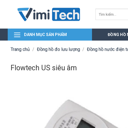
Skip
to
Tìm
kiếm:
content
DANH MỤC SẢN PHẨM
ĐỒNG HỒ
Trang chủ
/
Đồng hồ đo lưu lượng
/
Đồng hồ nước điện t
Flowtech US siêu âm