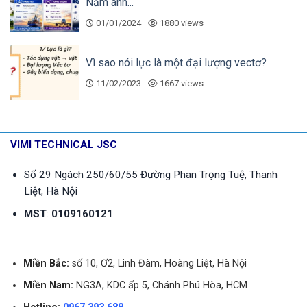
Năm ánh...
250
01/01/2024
1880 views
LXLS-
300
1.200
600
120
18
0.1
300
Vì sao nói lực là một đại lượng vectơ?
Trong đó:
11/02/2023
1667 views
Q
: Lưu lượng quá tải (overload).
max
Q
: Lưu lượng danh định (permanent), tức lưu
n
VIMI TECHNICAL JSC
lượng vận hành ổn định lâu dài.
Số 29 Ngách 250/60/55 Đường Phan Trọng Tuệ, Thanh
Q
: Lưu lượng chuyển tiếp (transitional), ranh giới
t
Liệt, Hà Nội
giữa vùng sai số ±5% và ±2%.
MST
:
0109160121
Q
: Lưu lượng tối thiểu mà đồng hồ vẫn đo
min
được.
Miền Bắc:
số 10, Ơ2, Linh Đàm, Hoàng Liệt, Hà Nội
7. Đường cong sai số lưu lượng và tổn thất
Miền Nam:
NG3A, KDC ấp 5, Chánh Phú Hòa, HCM
áp suất