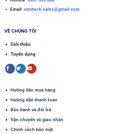
Hotline:
0967 393 688
Đồng hồ được thiết kế và sản xuất theo
tiêu
Email:
vimitech.sales@gmail.com
chuẩn ISO 4064
, dưới đây là hai biểu đồ của
đường cong sai số do nhà sản xuất cung cấp.
VỀ CHÚNG TÔI
Giới thiệu
Tuyển dụng
Hướng dẫn mua hàng
Hướng dẫn thanh toán
Đường cong sai số lưu lượng (Flow Error Curve):
Bảo hành và đổi trả
Thể hiện mức sai số (%) thay đổi
Vận chuyển và giao nhận
theo lưu lượng từ Q
đến Q
,
min
max
Chính sách bảo mật