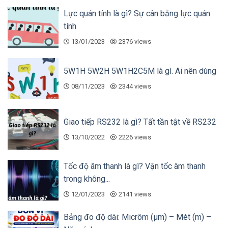
(M³)
Lực quán tính là gì? Sự cân bằng lực quán
LXLS-
50
30
15
3.0
0.45
0.00
tính
50
13/01/2023
2376 views
LXLS-
65
50
25
5
0.75
0.00
65
5W1H 5W2H 5W1H2C5M là gì. Ai nên dùng
LXLS-
80
80
40
8.0
1.2
0.01
08/11/2023
2344 views
80
LXLS-
100
120
60
12
1.8
0.01
100
Giao tiếp RS232 là gì? Tất tần tật về RS232
LXLS-
125
200
100
20
3
0.01
13/10/2022
2226 views
125
LXLS-
150
300
150
30
4.5
0.01
Tốc độ âm thanh là gì? Vận tốc âm thanh
150
trong không...
LXLS-
200
500
250
50
7.5
0.01
12/01/2023
2141 views
200
Bảng đo độ dài: Micrôm (µm) – Mét (m) –
LXLS-
250
800
400
80
12
0.01