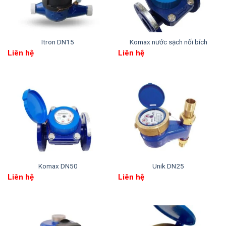
100 lít/xung cho cỡ DN50 ~ DN65
1.000 lít/xung cho cỡ DN80 ~
DN200
Itron DN15
Komax nước sạch nối bích
Liên hệ
Liên hệ
10.000 lít/xung cho cỡ DN250 ~
DN300
4. Điều kiện làm việc của đồng hồ nước
inox mặt bích LXLS
Trước khi lắp đặt, người thi công cần nắm rõ giới
hạn vận hành để đảm bảo đồng hồ hoạt động
đúng tuổi thọ thiết kế.
Komax DN50
Unik DN25
Nhiệt độ nước tối đa: ≤ 50°C.
Liên hệ
Liên hệ
Áp suất làm việc tối đa: ≤ PN16.
5. Sai số cho phép tối đa