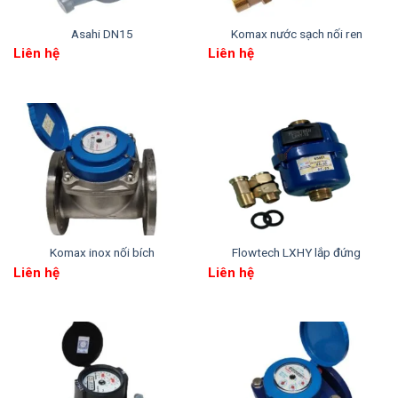
hồ ra khỏi đường ống.
Asahi DN15
Komax nước sạch nối ren
Mặt kính được niêm phong (glass seal), mặt số
Liên hệ
Liên hệ
khô (dry-dial), hoạt động theo nguyên lý truyền
động từ (magnetic drive) nhạy và tổn thất áp
suất thấp.
Đầu đo được hút chân không (vacuum sealed
register), đạt tiêu chuẩn IP68, giúp mặt số
không bị mờ hơi nước, đảm bảo đọc số rõ ràng
trong thời gian dài sử dụng.
Vật liệu chế tạo được chọn lọc kỹ lưỡng, đảm
Komax inox nối bích
Flowtech LXHY lắp đứng
bảo độ bền và độ ổn định khi vận hành lâu dài.
Liên hệ
Liên hệ
Dữ liệu kỹ thuật tuân theo tiêu chuẩn quốc tế ISO
4064, cấp chính xác Class B.
Có tùy chọn lắp bộ truyền tín hiệu xung (pulse
transmitter) với tỷ lệ: