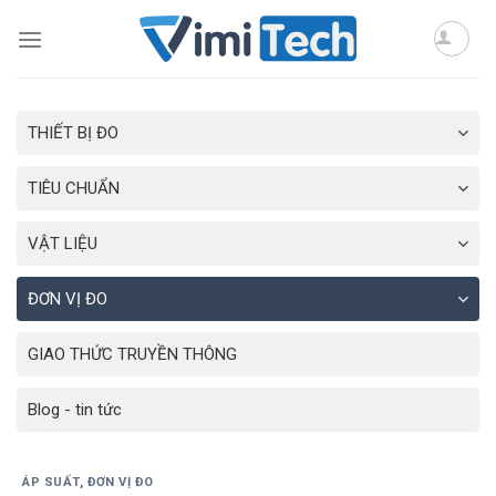
Skip
to
content
THIẾT BỊ ĐO
TIÊU CHUẨN
VẬT LIỆU
ĐƠN VỊ ĐO
GIAO THỨC TRUYỀN THÔNG
Blog - tin tức
ÁP SUẤT
,
ĐƠN VỊ ĐO