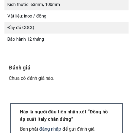
Kích thước: 63mm, 100mm
chuộng sử dụng bởi đông đảo người dùng trên
toàn thế giới.
Vật liệu: inox / đồng
2. Áp kế Italy chân đứng sử dụng kết nối
Đầy đủ COCQ
ren thuận tiện
Bảo hành 12 tháng
Áp kế Italy chân đứng
được thiết kế sử dụng kiểu
nối ren. Ren là chi tiết nhỏ gồm các đường xoắn ốc
giúp liên kết các bộ phận với nhau.
Đánh giá
Chưa có đánh giá nào.
Hãy là người đầu tiên nhận xét “Đồng hồ
áp suất Italy chân đứng”
Bạn phải
đăng nhập
để gửi đánh giá.