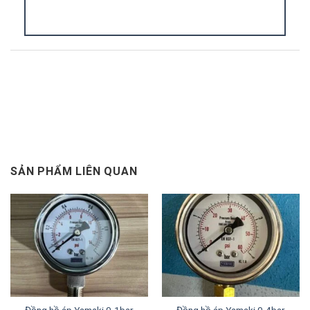
Kiểu kết nối này giúp việc lắp đặt và thay thế thiết
bị trở nên dễ dàng và thuận tiện hơn. Chỉ cần vặn
chân đồng hồ vào phần ren của đường ống là
chúng ta đã có một mối nối hoàn hảo.
Lưu ý
: Khi tiến hành lắp đặt đồng hồ vào hệ thống,
cần vệ sinh sạch phần chân ren và quấn băng keo
non vao. Bằng cách này giúp hạn chế sự rò rỉ của
lưu chất qua vị trí nối.
SẢN PHẨM LIÊN QUAN
3. Đồng hồ áp suất Italy chân đứng đa
dạng vật liệu
Đồng hồ áp Yamaki 0-1bar
Đồng hồ áp Yamaki 0-4bar