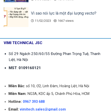
Cung cấp các thông tin liên quan đến sản phẩm
Tư vấn lựa chọn thiết bị phù hợp với nhu cầu sử
Vì sao nói lực là một đại lượng vectơ?
dụng đồng thời tiết kiệm chi phí.
11/02/2023
1667 views
Các kĩ sư hỗ trợ hoạt động lắp đặt, bảo trì, bảo
dưỡng,…
Thông tin về các chương trình khuyến mãi, ưu đãi
VIMI TECHNICAL JSC
cho khách hàng
Số 29 Ngách 250/60/55 Đường Phan Trọng Tuệ, Thanh
Hãy liên hệ với Vimitech để được hỗ trợ kịp thời!
Liệt, Hà Nội
Được phục vụ của quý khách là niềm vinh dự của
MST
:
0109160121
chúng tôi.
Tham khảo thêm các sản phẩm tương tự tại:
Đồng
Miền Bắc:
số 10, Ơ2, Linh Đàm, Hoàng Liệt, Hà Nội
hồ áp suất Italy chân sau
|
Đồng hồ áp suất Italy
Miền Nam:
NG3A, KDC ấp 5, Chánh Phú Hòa, HCM
inox
,…
Hotline:
0967 393 688
Email:
vimitech.sales@gmail.com