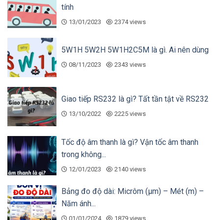
tính
nghiệp, được đào tạo bài bản. Bên cạnh chất lượng
13/01/2023
2374 views
sản phẩm, chúng tôi chú trọng phát triển dịch vụ
kèm theo nhằm tăng trải nghiệm người dùng.
5W1H 5W2H 5W1H2C5M là gì. Ai nên dùng
08/11/2023
2343 views
Giao tiếp RS232 là gì? Tất tần tật về RS232
13/10/2022
2225 views
Tốc độ âm thanh là gì? Vận tốc âm thanh
trong không...
12/01/2023
2140 views
Luôn sẵn sàng phục vụ khách hàng bằng thái độ
lịch sự và nhiệt tình. Cam kết không phụ sự tin
Bảng đo độ dài: Micrôm (µm) – Mét (m) –
tưởng của quý khách hàng.
Năm ánh...
01/01/2024
1879 views