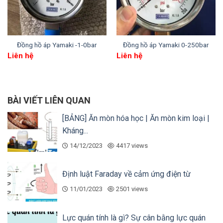
Đồng hồ áp Yamaki -1-0bar
Đồng hồ áp Yamaki 0-250bar
Liên hệ
Liên hệ
BÀI VIẾT LIÊN QUAN
Không những thế, Vimitech trở thành đối tác thân
[BẢNG] Ăn mòn hóa học | Ăn mòn kim loại |
thiết của Italy khi nhập khẩu số lượng lớn các thiết
Kháng...
bị đo. Nhờ đó, chúng tôi nhận được nhiều ưu đãi về
14/12/2023
4417 views
giá cả. Vì thế, khách hàng chỉ cần bỏ ra khoản chi
phí nhỏ cho một sản phẩm khi mua tại Vimitech.
Định luật Faraday về cảm ứng điện từ
5. Đội ngũ tư vấn viên nhiệt tình tại
11/01/2023
2501 views
Vimitech
Lực quán tính là gì? Sự cân bằng lực quán
Vimitech
sở hữu đội ngũ tư vấn viên chuyên