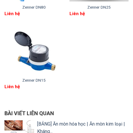
Zenner DN80
Zenner DN25
Liên hệ
Liên hệ
3.1 Ưu điểm của vật liệu gang
Một số ưu điểm của đồng hồ nước bằng gang bao
gồm:
Zenner DN15
Liên hệ
Độ bền cao: Gang là một vật liệu rất bền và kháng
mài mòn. Do đó
Zenner DN100
được chế tạo
bằng gang có thể hoạt động liên tục trong nhiều
năm mà không bị hỏng hóc.
BÀI VIẾT LIÊN QUAN
Giá thành rẻ: So với các loại vật liệu khác như
[BẢNG] Ăn mòn hóa học | Ăn mòn kim loại |
đồng hay inox, đồng hồ nước bằng gang có giá
Kháng...