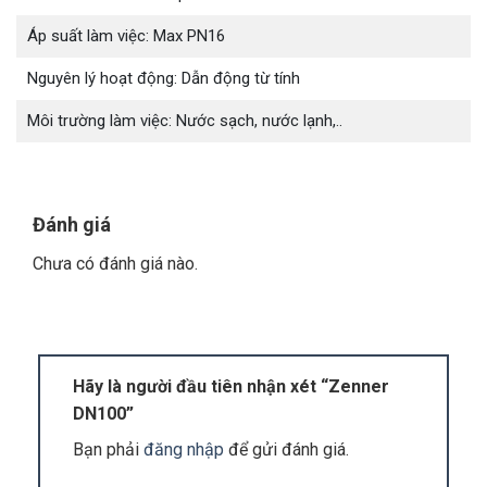
Áp suất làm việc: Max PN16
Chất lượng sản phẩm:
Các sản phẩm đồng hồ
Nguyên lý hoạt động: Dẫn động từ tính
nước của Vimitech đều được sản xuất bởi các
thương hiệu nổi tiếng và có chất lượng cao, đảm
Môi trường làm việc: Nước sạch, nước lạnh,..
bảo tính chính xác và độ bền trong quá trình sử
dụng.
Giá cả cạnh tranh:
Vimitech cam kết cung cấp
Đánh giá
đồng hồ nước với giá cả cạnh tranh nhất trên thị
trường mà không làm giảm chất lượng sản
Chưa có đánh giá nào.
phẩm.
Dịch vụ hậu mãi tốt:
Vimitech luôn đặt sự hài
lòng của khách hàng lên hàng đầu. Sau khi mua
sản phẩm, khách hàng sẽ được hỗ trợ tận tình
Hãy là người đầu tiên nhận xét “Zenner
trong quá trình lắp đặt, vận hành và bảo trì sản
DN100”
phẩm.
Bạn phải
đăng nhập
để gửi đánh giá.
Giao hàng nhanh chóng:
Vimitech có hệ thống