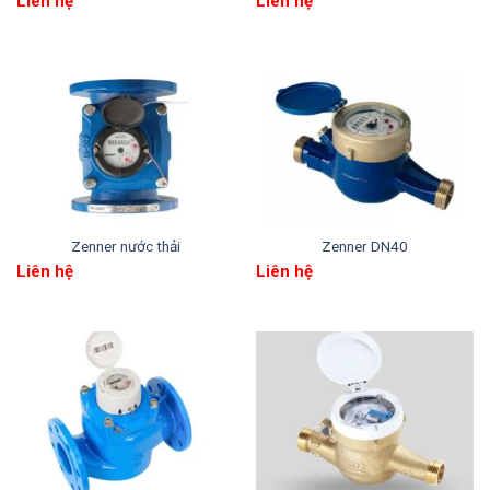
vào năm 1906 tại Đức. Đây là thương hiệu đã có
Liên hệ
Liên hệ
hơn 100 năm kinh nghiệm trong sản xuất các thiết
bị đo lường nước. Các sản phẩm của Zenner bao
gồm
Zenner DN100
được sản xuất trên dây
chuyền hiện đại, đảm bảo bộ bền cao. Ngoài ra đây
còn là thương hiệu nổi tiếng với độ chính xác và độ
tin cậy của sản phẩm. Zenner đã được chứng nhận
về tiêu chuẩn chất lượng ISO 9001 và sản phẩm và
được sử dụng rộng rãi trên toàn thế giới.
Zenner nước thải
Zenner DN40
Liên hệ
Liên hệ
Đồng hồ nước Zenner
sản xuất trên dây chuyền
công nghệ hiện đại, đảm bảo độ chính xác cao và
tuổi thọ vượt trội
3. Zenner DN100 được chế tạo từ gang