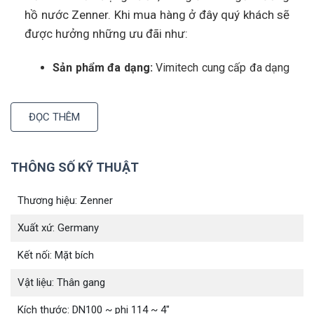
hồ nước Zenner. Khi mua hàng ở đây quý khách sẽ
được hưởng những ưu đãi như:
Sản phẩm đa dạng:
Vimitech cung cấp đa dạng
các loại đồng hồ nước với nhiều kích cỡ và mức
độ chính xác khác nhau, phù hợp với nhu cầu sử
ĐỌC THÊM
dụng của từng khách hàng. Tham khảo thêm sản
phẩm đến từ thương hiệu khác mà Vimitech cung
cấp:
Đồng hồ nước Dupan
THÔNG SỐ KỸ THUẬT
Thương hiệu: Zenner
Xuất xứ: Germany
Kết nối: Mặt bích
Vật liệu: Thân gang
Kích thước: DN100 ~ phi 114 ~ 4"