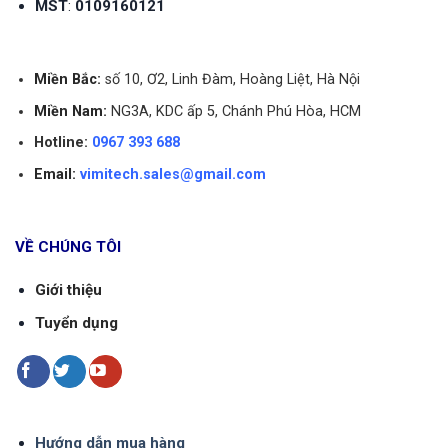
nối mặt bích thường có tuổi thọ dài và độ bền
MST
:
0109160121
cao rất cao.
Khả năng chịu áp lực cao: Cấu trúc chắc chắn và
Miền Bắc:
số 10, Ơ2, Linh Đàm, Hoàng Liệt, Hà Nội
kích thước lớn. Kết nối mặt bích chịu được áp lực
Miền Nam:
NG3A, KDC ấp 5, Chánh Phú Hòa, HCM
cao giúp đảm bảo hoạt động ổn định của hệ
thống
Hotline:
0967 393 688
Khả năng linh hoạt trong việc thiết kế: Với đa
Email:
vimitech.sales@gmail.com
dạng các kích thước và loại mặt bích khác nhau,
kết nối mặt bích có khả năng linh hoạt trong việc
VỀ CHÚNG TÔI
thiết kế.
Giới thiệu
5. Lưu ý lắp đặt Zenner DN100
Tuyển dụng
Hướng dẫn mua hàng