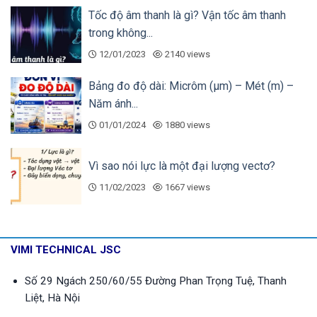
Tốc độ âm thanh là gì? Vận tốc âm thanh
trong không...
12/01/2023
2140 views
Bảng đo độ dài: Micrôm (µm) – Mét (m) –
Năm ánh...
01/01/2024
1880 views
Vì sao nói lực là một đại lượng vectơ?
Kết nối mặt bích là một trong những phương pháp
11/02/2023
1667 views
kết nối được sử dụng rộng rãi trong các ứng dụng
công nghiệp. Kết nối mặt bích mang tới một số ưu
điểm sau cho
Zenner DN100
như:
VIMI TECHNICAL JSC
Độ bền cao: Kết nối mặt bích được thiết kế để
Số 29 Ngách 250/60/55 Đường Phan Trọng Tuệ, Thanh
đáp ứng các yêu cầu khắt khe về độ bền và độ
Liệt, Hà Nội
ổn định trong quá trình vận hành. Vì vậy, các kết