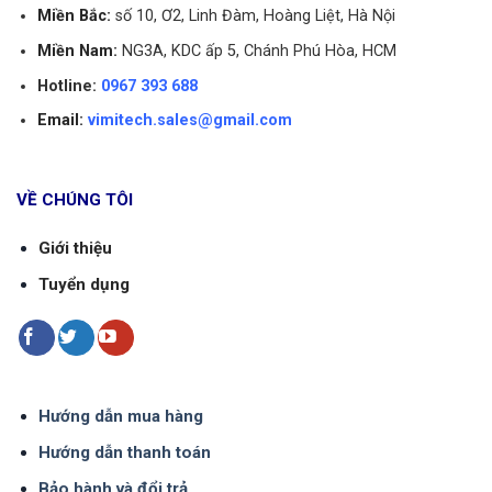
Miền Bắc:
số 10, Ơ2, Linh Đàm, Hoàng Liệt, Hà Nội
toàn, tuổi thọ và độ chính xác của đồng hồ.
Miền Nam:
NG3A, KDC ấp 5, Chánh Phú Hòa, HCM
5. Vimitech nhập khẩu và phân phối áp kế
Hotline:
0967 393 688
Unijin chính hãng
Email:
vimitech.sales@gmail.com
Vimitech là một công ty chuyên nhập khẩu và phân
phối đồng hồ áp suất Unijin chính hãng. Với kinh
nghiệm và uy tín trong ngành công nghiệp đo
VỀ CHÚNG TÔI
lường và kiểm tra, Vimitech cam kết cung cấp các
Giới thiệu
sản phẩm Unijin bao gồm
Unijin inox chân sau
chất lượng cao và đáng tin cậy đến các khách
Tuyển dụng
hàng trên toàn quốc.
Hướng dẫn mua hàng
Hướng dẫn thanh toán
Bảo hành và đổi trả