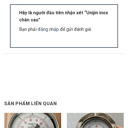
kgf/cm²
Dải đo
80, 100, 160mm
: -76cmHg ~ 0 to
Hãy là người đầu tiên nhận xét “Unijin inox
0 ~ 1000 kgf/cm
chân sau”
Bạn phải
đăng nhập
để gửi đánh giá.
Steady
: 75% of Full Scale
Áp suất
Over Range Protection
: 130% of
làm việc
Full Scale
63, 80mm
: ± 1.6% of Full Scale
Sai số
100, 160mm
: ± 1.0% of Full Scale
Ambient
: -20 ~ 60
°
C
Nhiệt độ
Process
: Max 200
°
C, -20 ~ 80
°
C
làm việc
for Oil Filled model
SẢN PHẨM LIÊN QUAN
Vỏ
: Inox 304
Chân kết nối
: Inox 316
Vật liệu