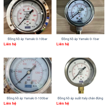
Hình ảnh: Thông số kích cỡ chi tiết Unijin inox chân
sau
3. Ứng dụng Unijin inox chân sau
Đồng hồ áp Yamaki 0-10bar
Đồng hồ áp Yamaki 0-1bar
Liên hệ
Liên hệ
Đồng hồ áp Yamaki 0-100bar
Đồng hồ áp suất Italy chân đứng
Điểm mạnh của
Unijin inox chân sau
là tính ứng
Liên hệ
Liên hệ