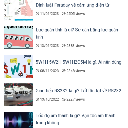
dụng trong ngành công nghiệp sản xuất và gia
Định luật Faraday về cảm ứng điện từ
công, nơi việc giám sát áp suất trong quá trình
11/01/2023
2505 views
sản xuất là vô cùng quan trọng để đảm bảo chất
lượng sản phẩm và an toàn trong quá trình hoạt
Lực quán tính là gì? Sự cân bằng lực quán
động
tính
Tham khảo thêm sản phẩm cùng thương hiệu:
13/01/2023
2383 views
Unijin vỏ thép chân đồng
5W1H 5W2H 5W1H2C5M là gì. Ai nên dùng
4. Lưu ý lắp đặt Unijin inox chân sau
08/11/2023
2348 views
Giao tiếp RS232 là gì? Tất tần tật về RS232
13/10/2022
2227 views
Tốc độ âm thanh là gì? Vận tốc âm thanh
trong không...