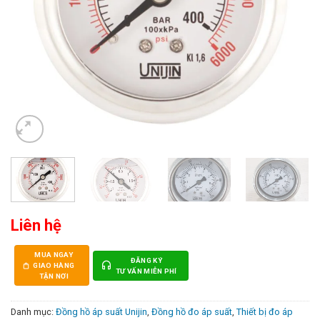
Liên hệ
MUA NGAY
ĐĂNG KÝ
GIAO HÀNG
TƯ VẤN MIỄN PHÍ
TẬN NƠI
Danh mục:
Đồng hồ áp suất Unijin
,
Đồng hồ đo áp suất
,
Thiết bị đo áp