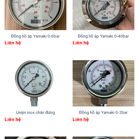
Dầu làm đầy
: Dầu Glycerin/Dầu
Silicone
Chân ren sau
Chân kết
Kết nối ren BSPT 1/4″
nối
Đồng hồ áp Yamaki 0-6bar
Đồng hồ áp Yamaki 0-40bar
Liên hệ
Liên hệ
Không dầu
Chủng loại
Có dầu Glycerin/Dầu Silicon
Bảng: Thông số kĩ thuật Unijin inox chân sau
Unijin inox chân đứng
Đồng hồ áp Yamaki 0-2bar
Liên hệ
Liên hệ