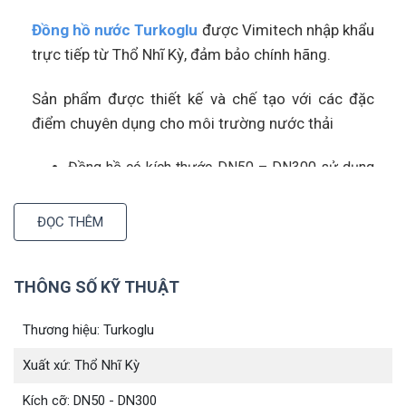
Đồng hồ nước Turkoglu
được Vimitech nhập khẩu
trực tiếp từ Thổ Nhĩ Kỳ, đảm bảo chính hãng.
Sản phẩm được thiết kế và chế tạo với các đặc
điểm chuyên dụng cho môi trường nước thải
Đồng hồ có kích thước DN50 – DN300 sử dụng
kết nối mặt bích chắc chắn
Thân được chế tạo từ vật liệu gang. Vì thế, đồng
ĐỌC THÊM
hồ có khả năng chịu áp lực lên tới 16 bar. Để
tăng tuổi thọ cũng như tính thẩm mĩ của thiết bị,
THÔNG SỐ KỸ THUẬT
người ta phủ bên ngoài đồng hồ một lớp epoxy.
Đồng hồ đạt cấp chính xác A
Thương hiệu: Turkoglu
Đạt tiêu chuẩn ISO 4064 và IP68
Xuất xứ: Thổ Nhĩ Kỳ
2. Turkoglu nước thải mặt bích được sử
Kích cỡ: DN50 - DN300