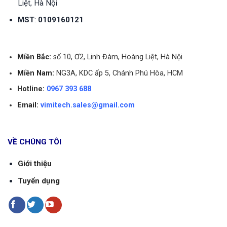
Liệt, Hà Nội
MST
:
0109160121
Miền Bắc:
số 10, Ơ2, Linh Đàm, Hoàng Liệt, Hà Nội
Miền Nam:
NG3A, KDC ấp 5, Chánh Phú Hòa, HCM
Hotline:
0967 393 688
Email:
vimitech.sales@gmail.com
Vimitech là đơn vị hàng đầu Việt Nam cung cấp
các thiết bị đo lưu lượng.
VỀ CHÚNG TÔI
Chúng tôi mang lại cho quý khách sự an tâm về
Giới thiệu
chất lượng sản phẩm. Vimitech cam kết cung cấp
Tuyển dụng
các sản phẩm chính hãng, được nhập khẩu trực
tiếp. Các sản phẩm đều được bảo hành 1 năm, lỗi
đổi mới.