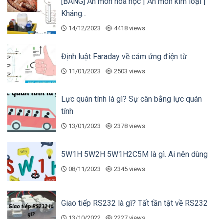
[BẢNG] Ăn mòn hóa học | Ăn mòn kim loại |
Kháng...
14/12/2023
4418 views
Định luật Faraday về cảm ứng điện từ
11/01/2023
2503 views
Lực quán tính là gì? Sự cân bằng lực quán
tính
– Trước khi lắp đặt:
13/01/2023
2378 views
Làm sạch đường ống và vị trí lắp đặt đồng hồ
5W1H 5W2H 5W1H2C5M là gì. Ai nên dùng
Đồng hồ chỉ hoạt động ổn định khi có nước chảy
08/11/2023
2345 views
qua. Vì vậy cần đảm bảo đường ống luôn có
nước và có lưu lượng nước chảy qua.
Giao tiếp RS232 là gì? Tất tần tật về RS232
– Trong khi lắp đặt:
13/10/2022
2227 views