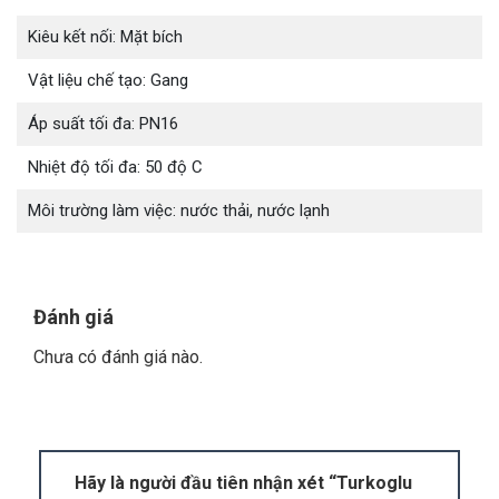
dụng nhằm mục đích gì?
Kiêu kết nối: Mặt bích
Vật liệu chế tạo: Gang
Áp suất tối đa: PN16
Nhiệt độ tối đa: 50 độ C
Môi trường làm việc: nước thải, nước lạnh
Đánh giá
Turkoglu nước thải mặt bích
ra đời có ý nghĩa
cực kì to lớn đối với xã hội. Thông qua hoạt động
Chưa có đánh giá nào.
đo lưu lượng nước thải, thiết bị trên giúp con
người phân phối và điều tiết nước thải phù hợp,
hiệu quả. Qua đó, góp phần bảo vệ môi trường
sống của chúng ta.
Hãy là người đầu tiên nhận xét “Turkoglu