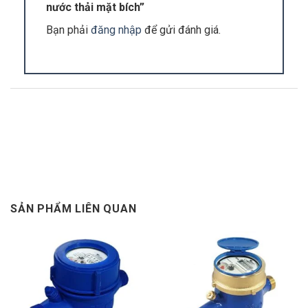
nước thải mặt bích”
Đồng hồ nước thải
chủ yếu được sử dụng để
Bạn phải
đăng nhập
để gửi đánh giá.
giám sát tốc độ dòng chảy của nước trong các hệ
thống xử lí nước thải công nghiệp. Dựa trên kết
quả đo, doanh nghiệp sẽ tính toán và đưa ra biện
pháp xử lí tối ưu nhất trước khi đưa nước thải ra
môi trường
3. Thiết kế đặc biệt của đồng hồ nước thải
Turkoglu
SẢN PHẨM LIÊN QUAN