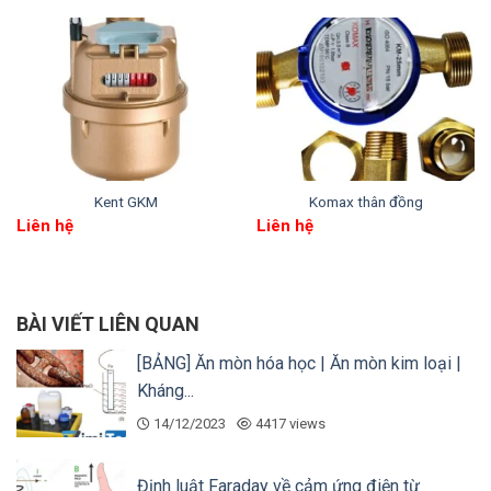
Có ký hiệu “50mm” để người dùng chọn đúng
kích cỡ đường ống lắp đặt
Kent GKM
Komax thân đồng
Liên hệ
Liên hệ
BÀI VIẾT LIÊN QUAN
4. Địa chỉ mua Flowtech LXSG-50
[BẢNG] Ăn mòn hóa học | Ăn mòn kim loại |
Kháng...
Đồng hồ Flowtech LXSG-50 được chúng tôi tồn
14/12/2023
4417 views
kho cả ở khu vực miền Bắc và miền Nam để đáp
ứng nhanh chóng cho các dự án trên toàn quốc.
Định luật Faraday về cảm ứng điện từ