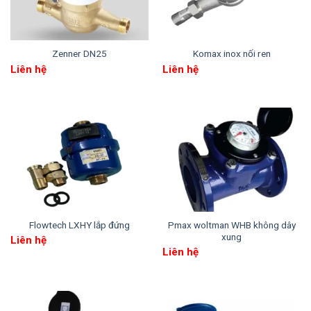
hỏng hoặc phá hủy đồng hồ
2. Kích thước chính của Flowtech LXSG-50
Zenner DN25
Komax inox nối ren
Khi lắp đặt các đồng hồ LXSG-50 bạn sẽ cần các
Liên hệ
Liên hệ
thông tin liên quan như:
Chiều dài của đồng hồ: 300mm
Bề rộng: 125mm
Chiều cao: 162mm
Ren kết nối là ren 2 1/2″
Flowtech LXHY lắp đứng
Pmax woltman WHB không dây
xung
Liên hệ
Liên hệ