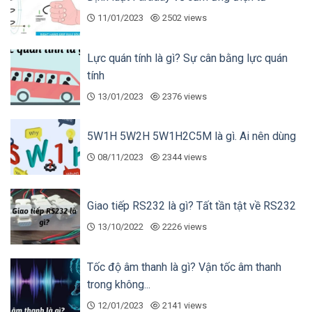
Kho LXSG miền Bắc: Hà Nội
11/01/2023
2502 views
Kho LXSG miền Nam: Hồ Chí Minh
Lực quán tính là gì? Sự cân bằng lực quán
tính
13/01/2023
2376 views
5W1H 5W2H 5W1H2C5M là gì. Ai nên dùng
08/11/2023
2344 views
Giao tiếp RS232 là gì? Tất tần tật về RS232
13/10/2022
2226 views
Tốc độ âm thanh là gì? Vận tốc âm thanh
trong không...
12/01/2023
2141 views