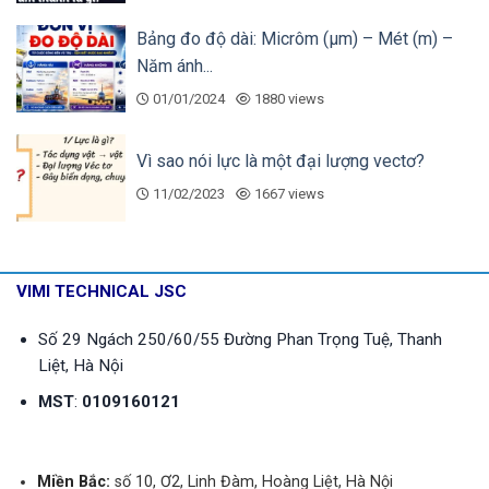
Bảng đo độ dài: Micrôm (µm) – Mét (m) –
Năm ánh...
01/01/2024
1880 views
Vì sao nói lực là một đại lượng vectơ?
11/02/2023
1667 views
VIMI TECHNICAL JSC
Số 29 Ngách 250/60/55 Đường Phan Trọng Tuệ, Thanh
Liệt, Hà Nội
MST
:
0109160121
Miền Bắc:
số 10, Ơ2, Linh Đàm, Hoàng Liệt, Hà Nội