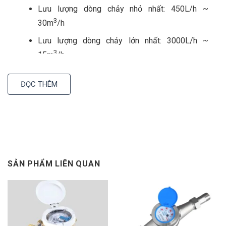
Lưu lượng dòng chảy nhỏ nhất: 450L/h ~
3
30m
/h
Lưu lượng dòng chảy lớn nhất: 3000L/h ~
3
15m
/h
ĐỌC THÊM
SẢN PHẨM LIÊN QUAN
Thực tế khi lưu lượng dòng chảy
Nhỏ hơn lưu lượng nhỏ nhất quy định, đồng hồ có
thể cho ra kết quả sai
Lớn hơn lưu lượng lớn nhất quy định, có thể gây