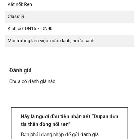
ty tới các khách hàng tiềm năng khác. Khách hàng
Kết nối: Ren
đông, lượng tiêu thụ nhiều nên Vimitech luôn
Class: B
nhập khẩu các thiết bị thường xuyên.
Kích cỡ: DN15 ~ DN40
Bên cạnh đó, Vimitech là đơn vị phân phối có
quy mô lớn hàng đầu tại thị trường Việt Nam. Vì
Môi trường làm việc: nước lạnh, nước sạch
thế chúng tôi có đầy đủ nguồn lực để nhập khẩu
các sản phẩm với số lượng lớn. Là một khách
hàng lớn, Vimitech được hưởng các mức chiết
khấu cao từ nhà sản xuất. Đảm bảo đem lại cho
Đánh giá
khách hàng sản phẩm chất lượng với mức giá tốt
Chưa có đánh giá nào.
nhất.
3. Dupan đơn tia thân đồng nối ren đạt
chất lượng cao
Hãy là người đầu tiên nhận xét “Dupan đơn
Dupan đơn tia thân đồng nối ren
đạt chất lượng
tia thân đồng nối ren”
cao, được người tiêu dùng tin tưởng sử dụng.
Bạn phải
đăng nhập
để gửi đánh giá.