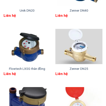
lạnh hay nước nóng.
Unik DN20
Zenner DN40
Lựa chọn đồng hồ phù hợp với kích cỡ đường
Liên hệ
Liên hệ
ống
Tham khảo các thông số kĩ thuật để xác định
thêm các yếu tố khác
Cân nhắc đến nguồn ngân sách dự định đầu tư
cho thiết bị
Xem thêm các sản phẩm khác tại:
Dupan đa tia
thân đồng nối ren
,…
Flowtech LXSG thân đồng
Zenner DN25
Liên hệ
Liên hệ