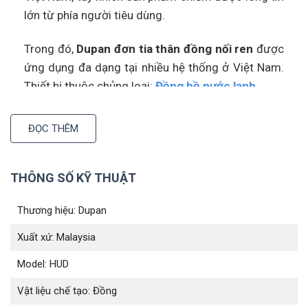
lớn từ phía người tiêu dùng.
Trong đó,
Dupan đơn tia thân đồng nối ren
được
ứng dụng đa dạng tại nhiều hệ thống ở Việt Nam.
Thiết bị thuộc chủng loại:
Đồng hồ nước lạnh
2. Vimitech cung cấp Dupan đơn tia thân
ĐỌC THÊM
đồng nối ren giá rẻ số #1
Vimitech
mang đến cho người tiêu dùng sản
THÔNG SỐ KỸ THUẬT
phẩm chất lượng với mức giá tốt nhất. Không phải
đơn vị nào cũng có khả năng làm được điều đó,
Thương hiệu: Dupan
bởi:
Xuất xứ: Malaysia
Sở hữu một lượng lớn những khách hàng thân
Model: HUD
thiết, luôn sẵn sàng lựa chọn Vimitech khi có nhu
cầu. Bên cạnh đó, họ cũng đóng vai trò là một
Vật liệu chế tạo: Đồng
kênh truyền thông, giới thiệu sản phẩm của công