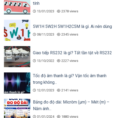
tính
13/01/2023
2378 views
5W1H 5W2H 5W1H2C5M là gì. Ai nên dùng
08/11/2023
2345 views
Giao tiếp RS232 là gì? Tất tần tật về RS232
13/10/2022
2227 views
Tốc độ âm thanh là gì? Vận tốc âm thanh
trong không...
12/01/2023
2141 views
Bảng đo độ dài: Micrôm (µm) – Mét (m) –
Năm ánh...
01/01/2024
1880 views