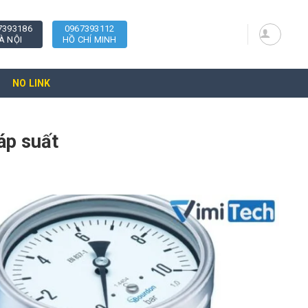
7393186
0967393112
À NỘI
HỒ CHÍ MINH
NO LINK
áp suất