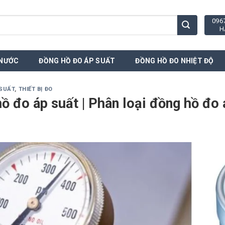
096
H
 NƯỚC
ĐỒNG HỒ ĐO ÁP SUẤT
ĐỒNG HỒ ĐO NHIỆT ĐỘ
 SUẤT
,
THIẾT BỊ ĐO
ồ đo áp suất | Phân loại đồng hồ đo 