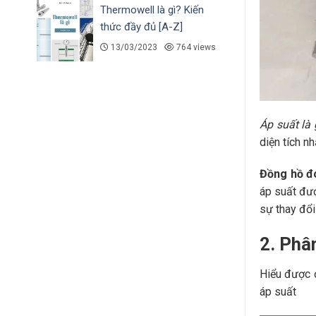
Thermowell là gì? Kiến
thức đầy đủ [A-Z]
13/03/2023
764 views
Áp suất là
diện tích nh
Đồng hồ đ
áp suất đượ
sự thay đổi
2. Phâ
Hiểu được đ
áp suất