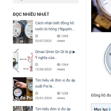
ĐỌC NHIỀU NHẤT
Cách nhận biết đồng hồ
nước bị hỏng | Nguyên...
1369
03/07/2023
views
Qmax Qmin Qn Qt là gì ▶
Ý nghĩa của...
1364
12/06/2023
views
Tìm hiểu về đơn vị đo áp
suất Psi là...
1228
Đồng hồ đo 
22/01/2024
views
Tìm hiểu đơn vị đo áp
Mục lục
[