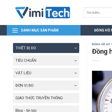
Skip
to
Tìm
kiếm:
content
DANH MỤC SẢN PHẨM
ĐỒNG HỒ
ĐỒNG HỒ ÁP
THIẾT BỊ ĐO
Đồng h
TIÊU CHUẨN
VẬT LIỆU
ĐƠN VỊ ĐO
GIAO THỨC TRUYỀN THÔNG
Blog - tin tức