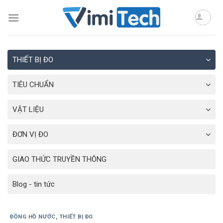
Skip
to
content
THIẾT BỊ ĐO
TIÊU CHUẨN
VẬT LIỆU
ĐƠN VỊ ĐO
GIAO THỨC TRUYỀN THÔNG
Blog - tin tức
ĐỒNG HỒ NƯỚC
,
THIẾT BỊ ĐO