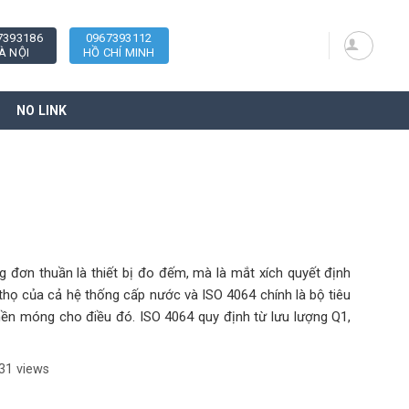
7393186
0967393112
À NỘI
HỒ CHÍ MINH
NO LINK
đơn thuần là thiết bị đo đếm, mà là mắt xích quyết định
 thọ của cả hệ thống cấp nước và ISO 4064 chính là bộ tiêu
ền móng cho điều đó. ISO 4064 quy định từ lưu lượng Q1,
31 views