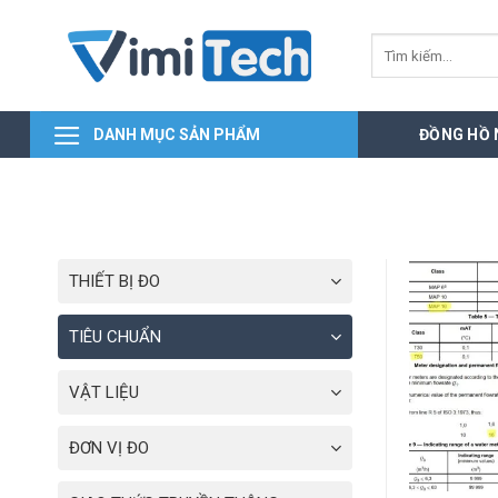
Skip
to
Tìm
kiếm:
content
DANH MỤC SẢN PHẨM
ĐỒNG HỒ
THIẾT BỊ ĐO
TIÊU CHUẨN
VẬT LIỆU
ĐƠN VỊ ĐO