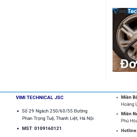
VIMI TECHNICAL JSC
Miền B
Hoàng L
Số 29 Ngách 250/60/55 Đường
Miền N
Phan Trọng Tuệ, Thanh Liệt, Hà Nội
Phú Hò
MST
:
0109160121
Hotline