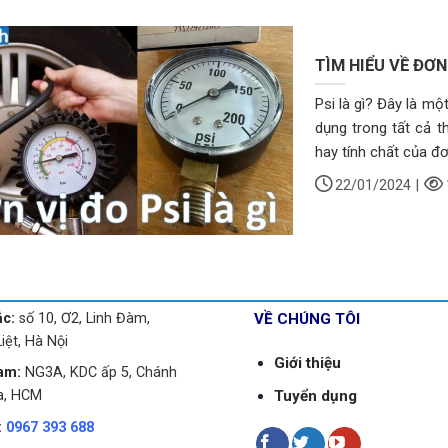
TÌM HIỂU VỀ ĐƠN
Psi là gì? Đây là m
dụng trong tất cả th
hay tính chất của đơn
22/01/2024
|
ắc:
số 10, Ơ2, Linh Đàm,
VỀ CHÚNG TÔI
iệt, Hà Nội
Giới thiệu
am:
NG3A, KDC ấp 5, Chánh
Tuyển dụng
a, HCM
:
0967 393 688