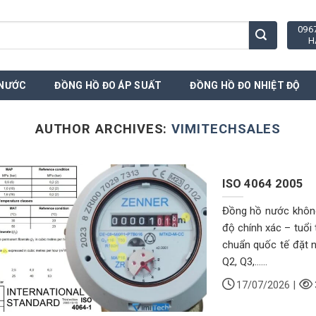
096
H
 NƯỚC
ĐỒNG HỒ ĐO ÁP SUẤT
ĐỒNG HỒ ĐO NHIỆT ĐỘ
AUTHOR ARCHIVES:
VIMITECHSALES
ISO 4064 2005
Đồng hồ nước không 
độ chính xác – tuổi
chuẩn quốc tế đặt n
Q2, Q3,......
17/07/2026
|