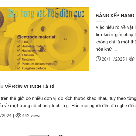
BẢNG XẾP HẠNG 
Việc hiểu rõ về vật 
tìm kiếm giải pháp 
không chỉ là một th
hóa khử......
28/11/2025
|
U VỀ ĐƠN VỊ INCH LÀ GÌ
 trên thế giới có nhiều đơn vị đo kích thước khác nhau, tùy theo từ
ểu về một trong số chúng, Inch là gì. Hẳn mọi người đều đã nghe đến đ
/2024
|
442 views