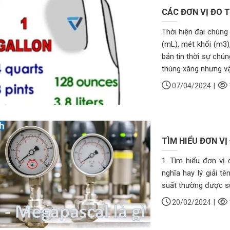
CÁC ĐƠN VỊ ĐO T
Thời hiện đại chúng t
(mL), mét khối (m3)
bản tin thời sự chún
thùng xăng nhưng vậy 
07/04/2024
|
TÌM HIỂU ĐƠN VỊ
1. Tìm hiểu đơn vị 
nghĩa hay lý giải t
suất thường được sử 
20/02/2024
|