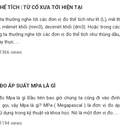
HỂ TÍCH | TỪ CỔ XƯA TỚI HIỆN TẠI
a thường nghe tới các đơn vị đo thể tích như lít (L), mili lít
, milimét khối (mm3), decimét khối (dm3). Hoặc trong các
g ta thường nghe tới các đơn vị đo thể tích như thùng dầu,
thực......
1366 views
 ĐO ÁP SUẤT MPA LÀ GÌ
đo Mpa là gì Đầu tiên bao giờ chúng ta cũng đi vào định
ên gọi, vậy Mpa là gì? MPa ( Megapascal ) là đơn vị đo áp
dụng trong kỹ thuật và khoa học. Nó là một đơn vị đo......
1194 views