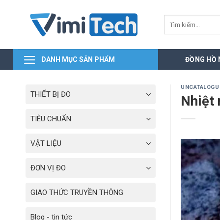
Skip
to
Tìm
kiếm:
content
DANH MỤC SẢN PHẨM
ĐỒNG HỒ
UNCATALOGU
THIẾT BỊ ĐO
Nhiệt 
TIÊU CHUẨN
VẬT LIỆU
ĐƠN VỊ ĐO
GIAO THỨC TRUYỀN THÔNG
Blog - tin tức