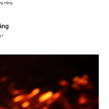
ng năng.
năng
t?