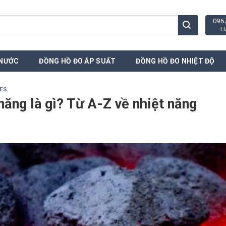
096
H
 NƯỚC
ĐỒNG HỒ ĐO ÁP SUẤT
ĐỒNG HỒ ĐO NHIỆT ĐỘ
ES
năng là gì? Từ A-Z về nhiệt năng