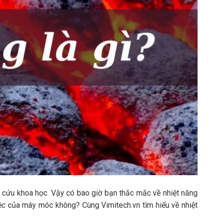
n cứu khoa học. Vậy có bao giờ bạn thắc mắc về nhiệt năng
ệc của máy móc không? Cùng Vimitech.vn tìm hiểu về nhiệt