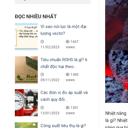
ĐỌC NHIỀU NHẤT
Vì sao nói lực là một đại
lượng vectơ?
1667
11/02/2023
views
Tiêu chuẩn ROHS là gì? 6
chất độc hại theo...
1442
09/11/2022
views
Các đơn vị đo áp suất và
cách quy đổi...
1301
Nhiệt năng 
13/01/2023
views
là gì? Nhi
Công suất tiêu thụ là gì?
năng qua bà