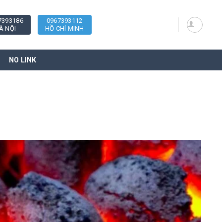
7393186
0967393112
À NỘI
HỒ CHÍ MINH
NO LINK