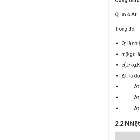
Công thức 
Q=m.c.∆t
Trong đó:
Q: là nh
m(kg): l
c(J/kg.K
∆t là độ
∆t = 
∆t > 0 
∆t < 0 
2.2 Nhiệ