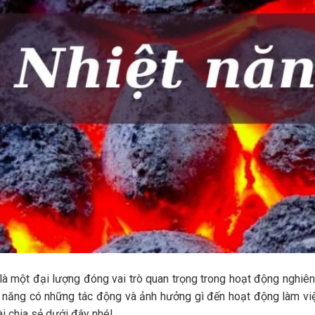
là một đại lượng đóng vai trò quan trọng trong hoạt động nghiê
ệt năng có những tác động và ảnh hưởng gì đến hoạt động làm vi
i chia sẻ dưới đây nhé!