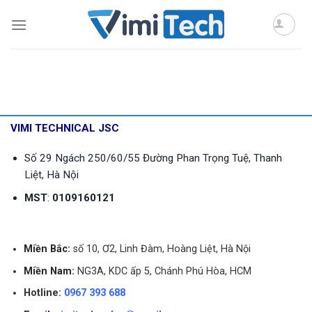
Skip
to
content
VIMI TECHNICAL JSC
Số 29 Ngách 250/60/55 Đường Phan Trọng Tuệ, Thanh
Liệt, Hà Nội
MST
:
0109160121
Miền Bắc:
số 10, Ơ2, Linh Đàm, Hoàng Liệt, Hà Nội
Miền Nam:
NG3A, KDC ấp 5, Chánh Phú Hòa, HCM
Hotline:
0967 393 688